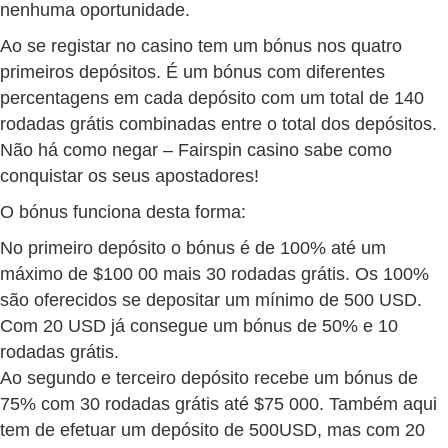
nenhuma oportunidade.
Ao se registar no casino tem um bónus nos quatro
primeiros depósitos. É um bónus com diferentes
percentagens em cada depósito com um total de 140
rodadas grátis combinadas entre o total dos depósitos.
Não há como negar – Fairspin casino sabe como
conquistar os seus apostadores!
O bónus funciona desta forma:
No primeiro depósito o bónus é de 100% até um
máximo de $100 00 mais 30 rodadas grátis. Os 100%
são oferecidos se depositar um mínimo de 500 USD.
Com 20 USD já consegue um bónus de 50% e 10
rodadas grátis.
Ao segundo e terceiro depósito recebe um bónus de
75% com 30 rodadas grátis até $75 000. Também aqui
tem de efetuar um depósito de 500USD, mas com 20