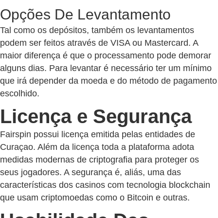
Opções De Levantamento
Tal como os depósitos, também os levantamentos
podem ser feitos através de VISA ou Mastercard. A
maior diferença é que o processamento pode demorar
alguns dias. Para levantar é necessário ter um mínimo
que irá depender da moeda e do método de pagamento
escolhido.
Licença e Segurança
Fairspin possui licença emitida pelas entidades de
Curaçao. Além da licença toda a plataforma adota
medidas modernas de criptografia para proteger os
seus jogadores. A segurança é, aliás, uma das
características dos casinos com tecnologia blockchain
que usam criptomoedas como o Bitcoin e outras.