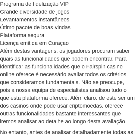
Programa de fidelização VIP
Grande diversidade de jogos
Levantamentos instantâneos
Ótimo pacote de boas-vindas
Plataforma segura
Licença emitida em Curaçao
Além destas vantagens, os jogadores procuram saber
quais as funcionalidades que podem encontrar. Para
identificar as funcionalidades que o Fairspin casino
online oferece é necessário avaliar todos os critérios
que consideramos fundamentais. Não se preocupe,
pois a nossa equipa de especialistas analisou tudo o
que esta plataforma oferece. Além claro, de este ser um
dos casinos onde pode usar criptomoedas, oferece
outras funcionalidades bastante interessantes que
iremos analisar ao detalhe ao longo desta avaliação.
No entanto, antes de analisar detalhadamente todas as