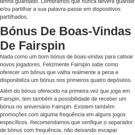
tenha guardado. Lembramos que nunca deverá guardar
e/ou partilhar a sua palavra-passe em dispositivos
partilhados.
Bónus De Boas-Vindas
De Fairspin
Nada como um bom bónus de boas-vindas para cativar
novos jogadores. Felizmente Fairspin sabe como
oferecer um bónus que valha realmente a pena e
disponibiliza um bónus nos primeiros quatro depósitos.
Além do bónus oferecido na primeira vez que joga em
Fairspin, tem também a possibilidade de receber um
bónus no aniversário Fairspin. Existem também
promoções com alguma frequência em alguns jogos
específicos. Recomendamos que verifique o separador
de bónus com frequência, não deixando escapar