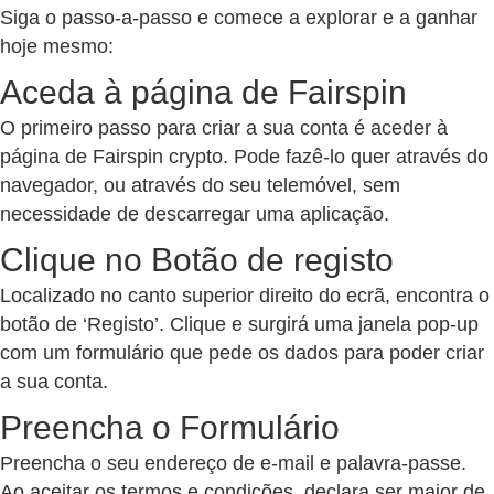
Siga o passo-a-passo e comece a explorar e a ganhar
hoje mesmo:
Aceda à página de Fairspin
O primeiro passo para criar a sua conta é aceder à
página de Fairspin crypto. Pode fazê-lo quer através do
navegador, ou através do seu telemóvel, sem
necessidade de descarregar uma aplicação.
Clique no Botão de registo
Localizado no canto superior direito do ecrã, encontra o
botão de ‘Registo’. Clique e surgirá uma janela pop-up
com um formulário que pede os dados para poder criar
a sua conta.
Preencha o Formulário
Preencha o seu endereço de e-mail e palavra-passe.
Ao aceitar os termos e condições, declara ser maior de