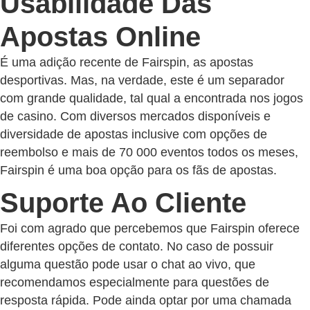
Usabilidade Das
Apostas Online
É uma adição recente de Fairspin, as apostas
desportivas. Mas, na verdade, este é um separador
com grande qualidade, tal qual a encontrada nos jogos
de casino. Com diversos mercados disponíveis e
diversidade de apostas inclusive com opções de
reembolso e mais de 70 000 eventos todos os meses,
Fairspin é uma boa opção para os fãs de apostas.
Suporte Ao Cliente
Foi com agrado que percebemos que Fairspin oferece
diferentes opções de contato. No caso de possuir
alguma questão pode usar o chat ao vivo, que
recomendamos especialmente para questões de
resposta rápida. Pode ainda optar por uma chamada