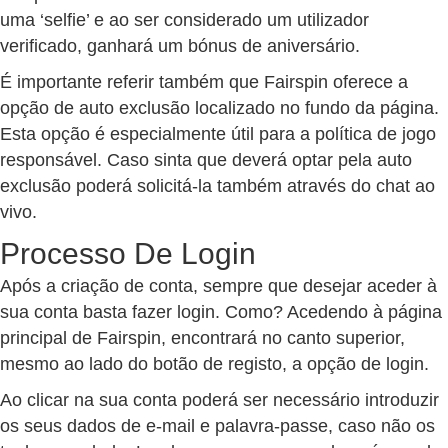
uma ‘selfie’ e ao ser considerado um utilizador
verificado, ganhará um bónus de aniversário.
É importante referir também que Fairspin oferece a
opção de auto exclusão localizado no fundo da página.
Esta opção é especialmente útil para a política de jogo
responsável. Caso sinta que deverá optar pela auto
exclusão poderá solicitá-la também através do chat ao
vivo.
Processo De Login
Após a criação de conta, sempre que desejar aceder à
sua conta basta fazer login. Como? Acedendo à página
principal de Fairspin, encontrará no canto superior,
mesmo ao lado do botão de registo, a opção de login.
Ao clicar na sua conta poderá ser necessário introduzir
os seus dados de e-mail e palavra-passe, caso não os