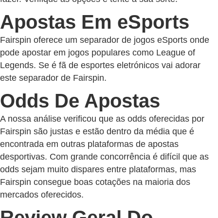
Apostas Em eSports
Fairspin oferece um separador de jogos eSports onde
pode apostar em jogos populares como League of
Legends. Se é fã de esportes eletrónicos vai adorar
este separador de Fairspin.
Odds De Apostas
A nossa análise verificou que as odds oferecidas por
Fairspin são justas e estão dentro da média que é
encontrada em outras plataformas de apostas
desportivas. Com grande concorrência é difícil que as
odds sejam muito dispares entre plataformas, mas
Fairspin consegue boas cotações na maioria dos
mercados oferecidos.
Review Geral Do