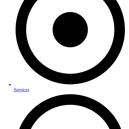
Services