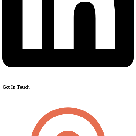
Get In Touch