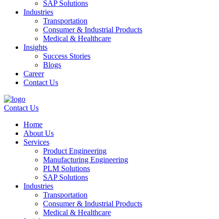
SAP Solutions
Industries
Transportation
Consumer & Industrial Products
Medical & Healthcare
Insights
Success Stories
Blogs
Career
Contact Us
Contact Us
Home
About Us
Services
Product Engineering
Manufacturing Engineering
PLM Solutions
SAP Solutions
Industries
Transportation
Consumer & Industrial Products
Medical & Healthcare