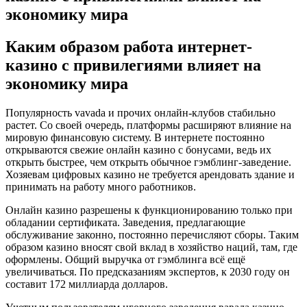
экономику мира
Каким образом работа интернет-
казино с привилегиями влияет на
экономику мира
Популярность vavada и прочих онлайн-клубов стабильно
растет. Со своей очередь, платформы расширяют влияние на
мировую финансовую систему. В интернете постоянно
открываются свежие онлайн казино с бонусами, ведь их
открыть быстрее, чем открыть обычное гэмблинг-заведение.
Хозяевам цифровых казино не требуется арендовать здание и
принимать на работу много работников.
Онлайн казино разрешены к функционированию только при
обладании сертификата. Заведения, предлагающие
обслуживание законно, постоянно перечисляют сборы. Таким
образом казино вносят свой вклад в хозяйство наций, там, где
оформлены. Общий выручка от гэмблинга всё ещё
увеличиваться. По предсказаниям экспертов, к 2030 году он
составит 172 миллиарда долларов.