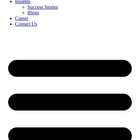
Insights
Success Stories
Blogs
Career
Contact Us